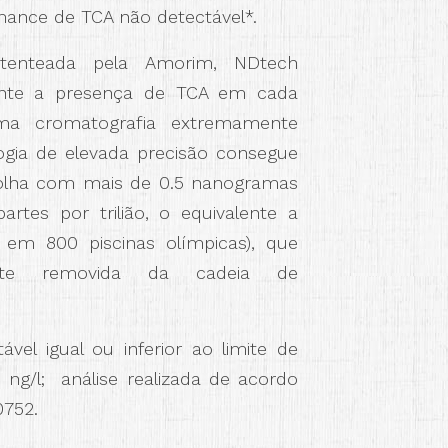
nce de TCA não detectável*.
atenteada pela Amorim, NDtech
mente a presença de TCA em cada
 uma cromatografia extremamente
ogia de elevada precisão consegue
rolha com mais de 0.5 nanogramas
artes por trilião, o equivalente a
em 800 piscinas olímpicas), que
ente removida da cadeia de
ável igual ou inferior ao limite de
 ng/l; análise realizada de acordo
752.