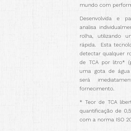
mundo com performa
Desenvolvida e p
analisa individual
rolha, utilizando
rápida. Esta tecnol
detectar qualquer 
de TCA por litro* (p
uma gota de água 
será imediatam
fornecimento.
* Teor de TCA libert
quantificação de 0,5
com a norma ISO 20