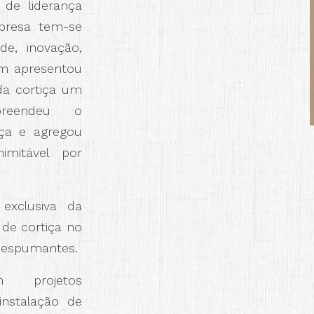
de liderança
presa tem-se
de, inovação,
im apresentou
da cortiça um
preendeu o
tiça e agregou
imitável por
 exclusiva da
 de cortiça no
e espumantes.
m projetos
 instalação de