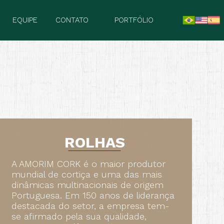
EQUIPE
CONTATO
PORTFÓLIO
ROLHAS
A AMORIM CORK é o maior produtor
mundial de cortiça e uma das mais
dinâmicas multinacionais de origem
Portuguesa. Em 150 anos de liderança
destacada do setor, a empresa tem-
se afirmado pela sua qualidade,