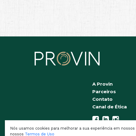
A Provin
Parceiros
Contato
Canal de Ética
Provin Brasil
Nós usamos cookies para melhorar a sua experiência em nossos s
nossos
Termos de Uso